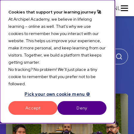
NL
Cookies that support your learning journey 🚀
At Archipel Academy, we believe in lifelong
learning – online as well. That’s why we use
Webinars
cookies to remember how you interact with our
website. This helps us improve your experience,
make it more personal, and keep learning from our
visitors. Together, we build a platform that keeps
getting smarter.
No tracking? No problem! We’ll just place a tiny
cookie to remember that you prefer not to be
Select tags
>
followed.
Pick your own cookie menu 🍪
Accept
Deny