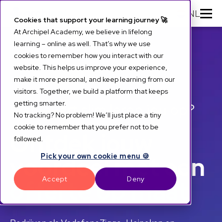
NL
Cookies that support your learning journey 🚀
At Archipel Academy, we believe in lifelong
learning – online as well. That’s why we use
cookies to remember how you interact with our
website. This helps us improve your experience,
make it more personal, and keep learning from our
visitors. Together, we build a platform that keeps
getting smarter.
Wat levert slim leren jou op?
No tracking? No problem! We’ll just place a tiny
cookie to remember that you prefer not to be
Ontdek jouw
followed.
voordeel met een
Pick your own cookie menu 🍪
Accept
Deny
offerte op maat