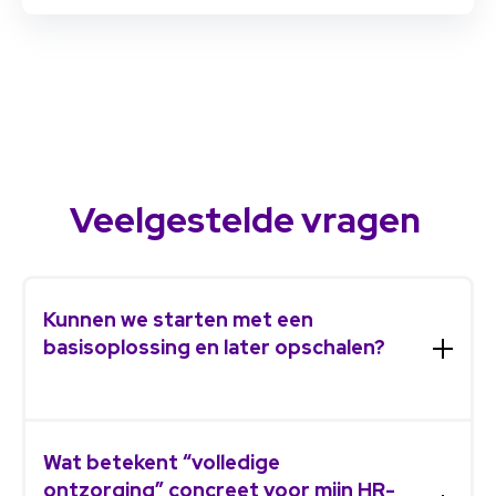
Veelgestelde vragen
Kunnen we starten met een
basisoplossing en later opschalen?
Ja, absoluut. Onze aanpak is modulair
en schaalbaar. Je kunt klein beginnen –
Wat betekent “volledige
bijvoorbeeld met alleen
ontzorging” concreet voor mijn HR-