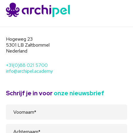
gemiddeld:
Gemiddeld €200.000 per jaar
besparen op contract- en
inkoopmanagement;
Hogeweg 23
5301 LB Zaltbommel
20% meer opleiden, voor hetzelfde
Nederland
budget;
Besparen op minimaal 1fte dankzij
+31(0)88 021 5700
info@archipel.academy
operationele ontzorging. Personeel
kan zich vervolgens op impactvolle
strategische vraagstukken kunnen
Schrijf je in voor
onze nieuwsbrief
focussen;
Gebruik maken van een
opleidingsaanbod dat wordt
gewaardeerd met een 8+
Hun aantrekkingskracht als werkgever