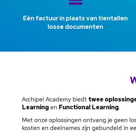
Eén factuur in plaats van tientallen
losse documenten
W
Archipel Academy biedt
twee oplossing
Learning
en
Functional Learning
.
Met onze oplossingen ontvang je geen lo
kosten en deelnames zijn gebundeld in ee