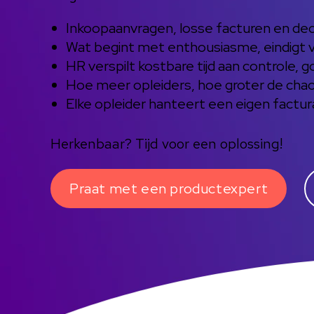
Inkoopaanvragen, losse facturen en decl
Wat begint met enthousiasme, eindigt va
HR verspilt kostbare tijd aan controle, 
Hoe meer opleiders, hoe groter de cha
Elke opleider hanteert een eigen factu
Herkenbaar? Tijd voor een oplossing!
Praat met een productexpert