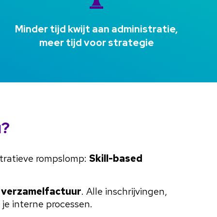
Minder tijd kwijt aan administratie,
meer tijd voor strategie
u?
stratieve rompslomp
:
Skill-based
e verzamelfactuur
. Alle inschrijvingen,
je interne processen.