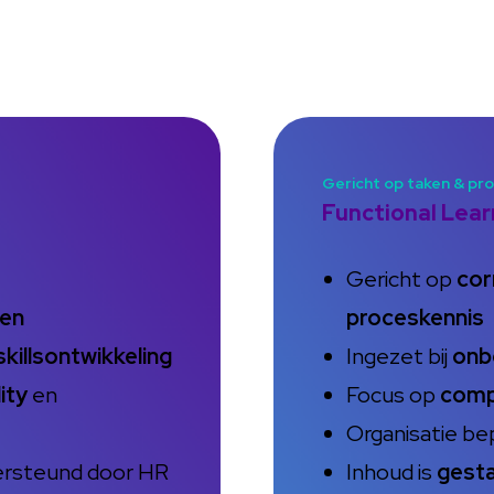
Gericht op taken & pr
Functional Lear
Gericht op
cor
den
proceskennis
skillsontwikkeling
Ingezet bij
onb
lity
en
Focus op
comp
Organisatie be
rsteund door HR
Inhoud is
gest