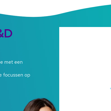
&D
je met een
je focussen op