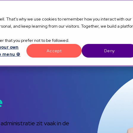
orm
Use cases
Inspiratie
Over ons
Partn
well. That’s why we use cookies to remember how you interact with our
onal, and keep learning from our visitors. Together, we build a platf
r that you prefer not to be followed.
your own
Accept
Deny
e menu 🍪
t vertragen
e
administratie zit vaak in de