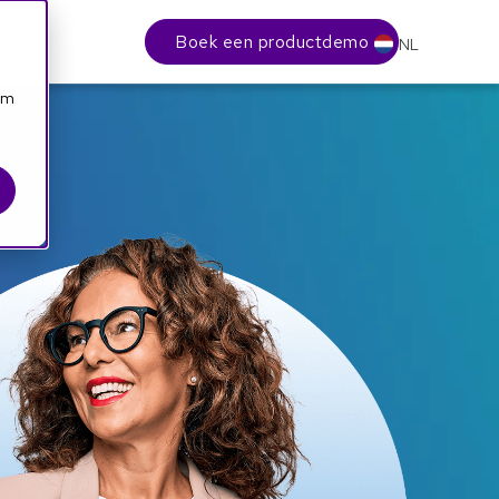
Boek een productdemo
ers
NL
orm