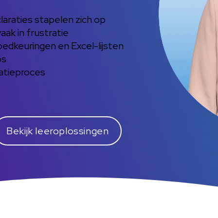
araties stapelen zich op
ak in frustratie
goedkeuringen en Excel-lijsten
os
ratieproces
Bekijk leeroplossingen