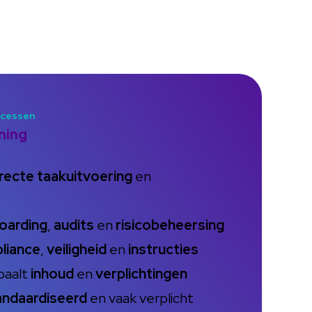
ocessen
ning
recte taakuitvoering
en
oarding
,
audits
en
risicobeheersing
liance
,
veiligheid
en
instructies
paalt
inhoud
en
verplichtingen
andaardiseerd
en vaak verplicht