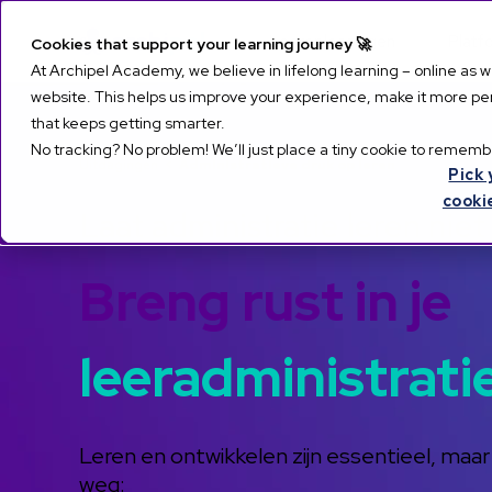
Leeroplossingen
Platf
Cookies that support your learning journey 🚀
At Archipel Academy, we believe in lifelong learning – online as 
website. This helps us improve your experience, make it more pers
that keeps getting smarter.
No tracking? No problem! We’ll just place a tiny cookie to remembe
Uitdagingen
<
Administratieve druk op leren
Pick 
cooki
Laat administratie leren nie
Breng rust in je
leeradministrati
Leren en ontwikkelen zijn essentieel, maar 
weg: