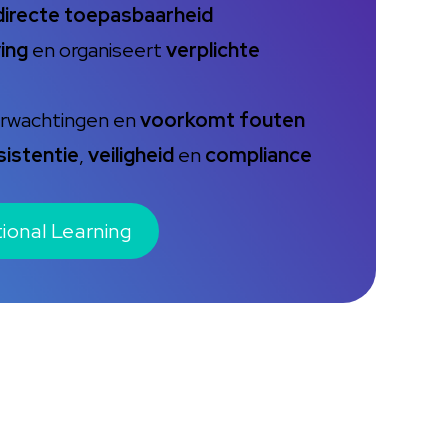
directe toepasbaarheid
ing
en organiseert
verplichte
verwachtingen en
voorkomt fouten
sistentie
,
veiligheid
en
compliance
ional Learning