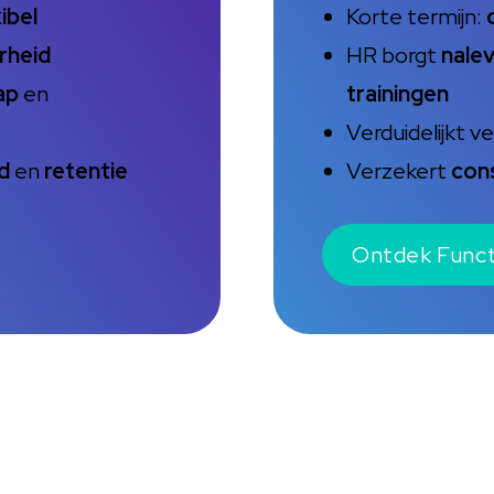
xibel
Korte termijn:
rheid
HR borgt
nalev
ap
en
trainingen
Verduidelijkt 
d
en
retentie
Verzekert
con
Ontdek Funct