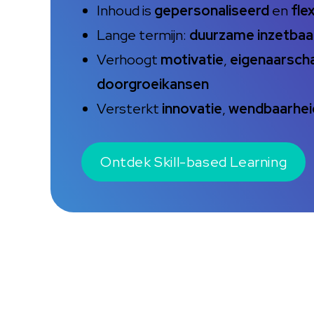
Inhoud is
gepersonaliseerd
en
fle
Lange termijn:
duurzame inzetbaa
Verhoogt
motivatie
,
eigenaarsch
doorgroeikansen
Versterkt
innovatie
,
wendbaarhei
Ontdek Skill-based Learning