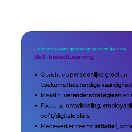
Gericht op vaardigheden en persoonlijke groei
Skill-based Learning
Gericht op
persoonlijke groei
en
toekomstbestendige vaardighe
Ideaal bij
veranderstrategieën
en
Focus op
ontwikkeling, employabi
soft/digitale skills
Medewerker neemt
initiatief,
onde