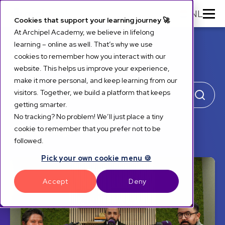
NL
Cookies that support your learning journey 🚀
At Archipel Academy, we believe in lifelong
learning – online as well. That’s why we use
Webinars
cookies to remember how you interact with our
website. This helps us improve your experience,
make it more personal, and keep learning from our
visitors. Together, we build a platform that keeps
getting smarter.
No tracking? No problem! We’ll just place a tiny
cookie to remember that you prefer not to be
Select tags
>
followed.
Pick your own cookie menu 🍪
Accept
Deny