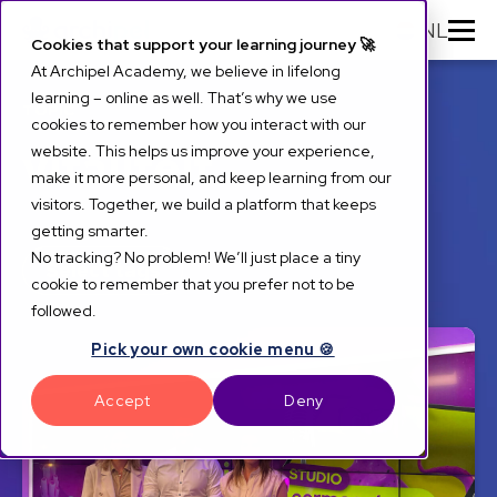
NL
Cookies that support your learning journey 🚀
At Archipel Academy, we believe in lifelong
learning – online as well. That’s why we use
TOPIC
cookies to remember how you interact with our
vitaliteit
website. This helps us improve your experience,
make it more personal, and keep learning from our
visitors. Together, we build a platform that keeps
getting smarter.
No tracking? No problem! We’ll just place a tiny
Select tags
cookie to remember that you prefer not to be
followed.
Pick your own cookie menu 🍪
Accept
Deny