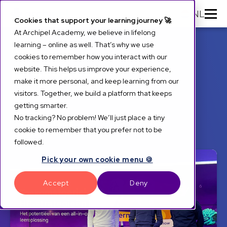
NL
Cookies that support your learning journey 🚀
At Archipel Academy, we believe in lifelong
learning – online as well. That’s why we use
TOPIC
cookies to remember how you interact with our
Platform
website. This helps us improve your experience,
make it more personal, and keep learning from our
visitors. Together, we build a platform that keeps
getting smarter.
No tracking? No problem! We’ll just place a tiny
Select tags
cookie to remember that you prefer not to be
followed.
Pick your own cookie menu 🍪
Accept
Deny