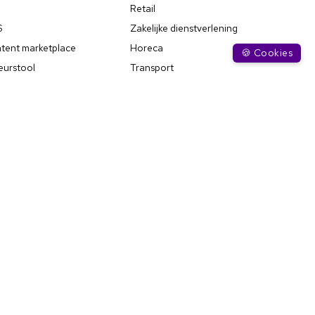
P
Retail
S
Zakelijke dienstverlening
tent marketplace
Horeca
🍪 Cookies
eurstool
Transport
k & boek
Bouw & infra
-graden scans
Industrie
oonlijke leersuggesties
Overheid
ification
Inspiratie
ificeringen
Blogs
rning tracks
Podcasts
illing & Reskilling
Webinars
oducten
Whitepapers
i Suite
Alles over leerplatformen
hi Learn
Wat is een
hi Career
opleidingsintermediair