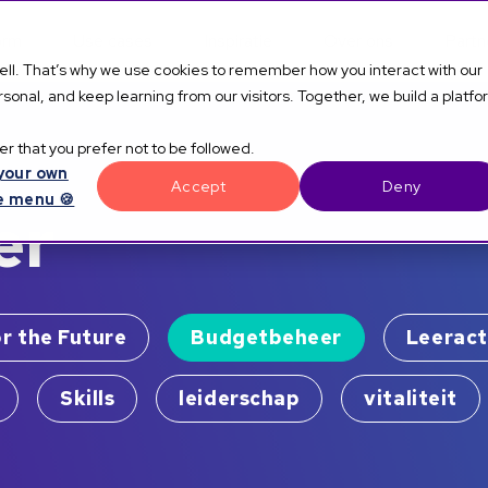
orm
Use cases
Inspiratie
Over ons
Partn
well. That’s why we use cookies to remember how you interact with our
onal, and keep learning from our visitors. Together, we build a platf
r that you prefer not to be followed.
your own
Accept
Deny
e menu 🍪
er
or the Future
Budgetbeheer
Leeract
Skills
leiderschap
vitaliteit