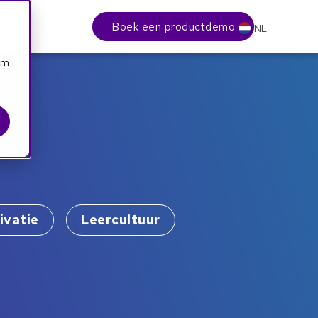
Boek een productdemo
ers
NL
orm
ivatie
Leercultuur