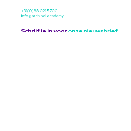
+31(0)88 021 5700
info@archipel.academy
Schrijf je in voor
onze nieuwsbrief
Met het verzenden van dit formulier ga je akko
voorwaarden in ons
privacy beleid
.