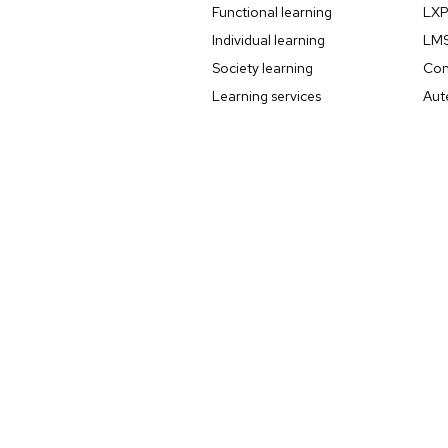
Functional learning
LX
Individual learning
LM
Society learning
Con
Learning services
Aut
Unlimited learning
Zoe
360
Bedrijf
Pers
Partners
Gam
Boek een demo
Cert
Ons verhaal
Lea
Werken bij
Upsk
Contact
ord met de
Pr
Arch
Arc
Arc