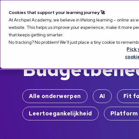
Leeroplossingen
Platf
Cookies that support your learning journey 🚀
At Archipel Academy, we believe in lifelong learning – online as 
website. This helps us improve your experience, make it more pers
that keeps getting smarter.
No tracking? No problem! We’ll just place a tiny cookie to remembe
TOPIC
Pick 
cooki
Budgetbehe
Alle onderwerpen
AI
Fit f
Leertoegankelijkheid
Platform