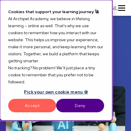
NL
Cookies that support your learning journey 🚀
At Archipel Academy, we believe in lifelong
learning – online as well. That’s why we use
TOPIC
cookies to remember how you interact with our
AI
website. This helps us improve your experience,
make it more personal, and keep learning from our
visitors. Together, we build a platform that keeps
getting smarter.
No tracking? No problem! We’ll just place a tiny
Select tags
cookie to remember that you prefer not to be
followed.
Pick your own cookie menu 🍪
Accept
Deny