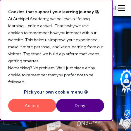
NL
Cookies that support your learning journey 🚀
At Archipel Academy, we believe in lifelong
learning – online as well. That’s why we use
cookies to remember how you interact with our
website. This helps us improve your experience,
make it more personal, and keep learning from our
visitors. Together, we build a platform that keeps
getting smarter.
No tracking? No problem! We’ll just place a tiny
cookie to remember that you prefer not to be
followed.
Pick your own cookie menu 🍪
Accept
Deny