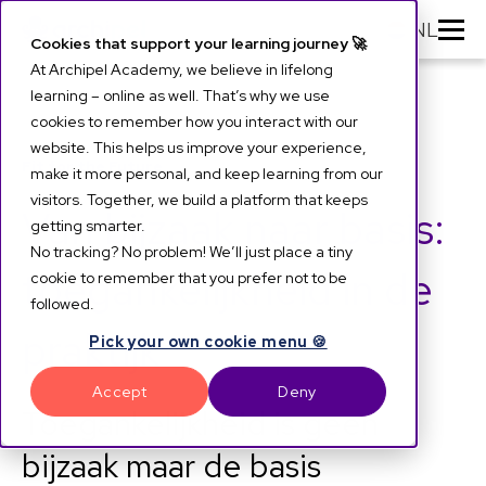
NL
Cookies that support your learning journey 🚀
At Archipel Academy, we believe in lifelong
learning – online as well. That’s why we use
cookies to remember how you interact with our
website. This helps us improve your experience,
Fit for the Future
make it more personal, and keep learning from our
visitors. Together, we build a platform that keeps
Van bijzaak naar basis:
getting smarter.
No tracking? No problem! We’ll just place a tiny
toegankelijkheid in de
cookie to remember that you prefer not to be
followed.
praktijk
Pick your own cookie menu 🍪
Accept
Deny
Toegankelijkheid is geen
bijzaak maar de basis