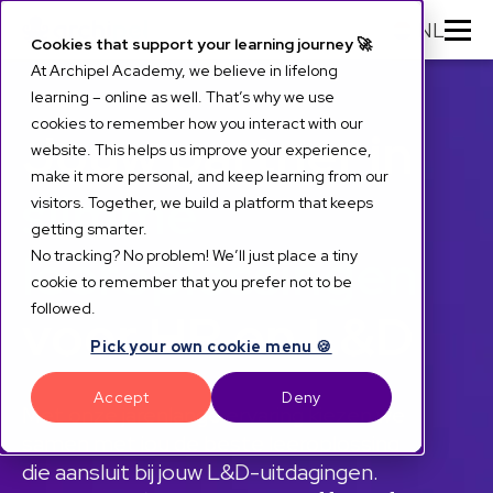
NL
Cookies that support your learning journey 🚀
At Archipel Academy, we believe in lifelong
learning – online as well. That’s why we use
cookies to remember how you interact with our
Jouw partner in
website. This helps us improve your experience,
make it more personal, and keep learning from our
slimme
visitors. Together, we build a platform that keeps
getting smarter.
leeroplossingen
No tracking? No problem! We’ll just place a tiny
cookie to remember that you prefer not to be
followed.
voor HR en L&D
Pick your own cookie menu 🍪
Accept
Deny
Met onze jarenlange ervaring kiezen we
samen met jou de beste leeroplossing
die aansluit bij jouw L&D-uitdagingen.